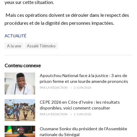
yeux sur cette situation.
Mais ces opérations doivent se dérouler dans le respect des
procédures et de la dignité des personnes impactées.
C
ACTUALITÉ
a
T
A la une
Assalé Tiémoko
t
a
e
g
g
s
o
Contenu connexe
:
r
i
Apoutchou National face à la justice : 3 ans de
e
prison ferme et une lourde amende prononcés
s
PAR
LA RÉDACTION
2 JUIN 2026
:
CEPE 2026 en Côte d’Ivoire : les résultats
disponibles, voici comment consulter
PAR
LA RÉDACTION
1 JUIN 2026
Ousmane Sonko élu président de l’Assemblée
nationale du Sénégal