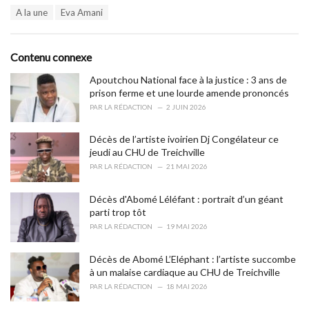
a
T
A la une
Eva Amani
t
a
e
g
g
s
o
Contenu connexe
:
r
i
Apoutchou National face à la justice : 3 ans de
e
prison ferme et une lourde amende prononcés
s
PAR
LA RÉDACTION
2 JUIN 2026
:
Décès de l’artiste ivoirien Dj Congélateur ce
jeudi au CHU de Treichville
PAR
LA RÉDACTION
21 MAI 2026
Décès d'Abomé Léléfant : portrait d’un géant
parti trop tôt
PAR
LA RÉDACTION
19 MAI 2026
Décès de Abomé L’Eléphant : l’artiste succombe
à un malaise cardiaque au CHU de Treichville
PAR
LA RÉDACTION
18 MAI 2026