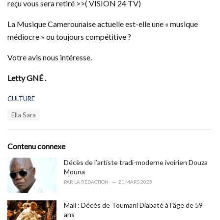
reçu vous sera retiré >>( VISION 24 TV)
La Musique Camerounaise actuelle est-elle une « musique
médiocre » ou toujours compétitive ?
Votre avis nous intéresse.
Letty GNÉ .
C
CULTURE
a
T
Ella Sara
t
a
e
g
g
s
o
Contenu connexe
:
r
i
Décès de l’artiste tradi-moderne ivoirien Douza
e
Mouna
s
PAR
LA RÉDACTION
21 MARS 2025
:
Mali : Décès de Toumani Diabaté à l'âge de 59
ans