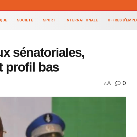
IQUE
SOCIETÉ
SPORT
INTERNATIONALE
OFFRES D’EMPL
ux sénatoriales,
 profil bas
A
0
A