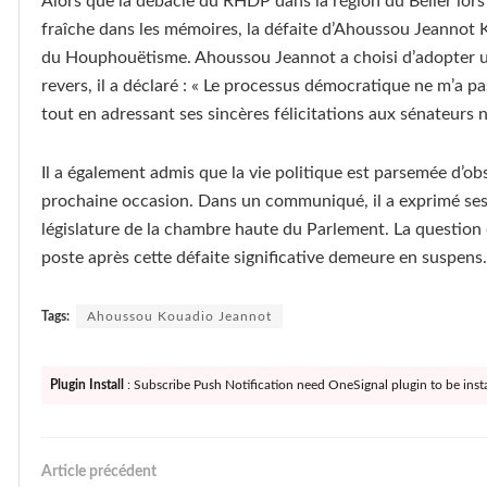
Alors que la débâcle du RHDP dans la région du Bélier lors
fraîche dans les mémoires, la défaite d’Ahoussou Jeannot 
du Houphouëtisme. Ahoussou Jeannot a choisi d’adopter une
revers, il a déclaré : « Le processus démocratique ne m’a p
tout en adressant ses sincères félicitations aux sénateurs 
Il a également admis que la vie politique est parsemée d’obst
prochaine occasion. Dans un communiqué, il a exprimé ses
législature de la chambre haute du Parlement. La question 
poste après cette défaite significative demeure en suspens.
Tags:
Ahoussou Kouadio Jeannot
Plugin Install
: Subscribe Push Notification need OneSignal plugin to be insta
Article précédent