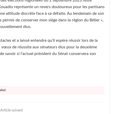
 des élections régionales du 2 septembre 2023 reste
Kouadio représente un revers douloureux pour les partisans
 attitude discrète face à sa défaite. Au lendemain de son
as permis de conserver mon siège dans la région du Bélier »,
nouvellement élus.
acles et a laissé entendre qu’il espère réussir lors de la
 vœux de réussite aux sénateurs élus pour la deuxième
de savoir si l’actuel président du Sénat conservera son
lled.
Article suivant