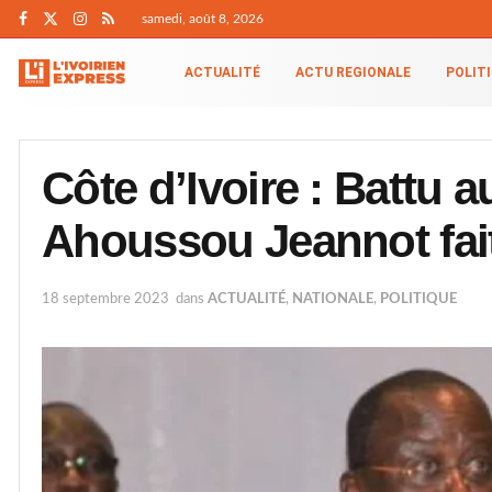
samedi, août 8, 2026
ACTUALITÉ
ACTU REGIONALE
POLIT
Côte d’Ivoire : Battu a
Ahoussou Jeannot fait
18 septembre 2023
dans
ACTUALITÉ
,
NATIONALE
,
POLITIQUE