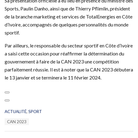
Sa présentation officielle a eu lieu en présence du ministre des
Sports, Paulin Danho, ainsi que de Thierry Pflimlin, président
de la branche marketing et services de TotalEnergies en Côte
d’Ivoire, accompagnés de quelques personnalités du monde
sportif.
Par ailleurs, le responsable du secteur sportif en Côte d’Ivoire
a saisi cette occasion pour réaffirmer la détermination du
gouvernement à faire de la CAN 2023 une compétition
parfaitement réussie. Il est à noter que la CAN 2023 débutera
le 13 janvier et se terminera le 11 février 2024.
C
ACTUALITÉ
,
SPORT
a
T
CAN 2023
t
a
e
g
g
s