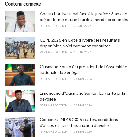
o
Contenu connexe
:
r
i
Apoutchou National face à la justice : 3 ans de
e
prison ferme et une lourde amende prononcés
s
PAR
LA RÉDACTION
2 JUIN 2026
:
CEPE 2026 en Côte d’Ivoire : les résultats
disponibles, voici comment consulter
PAR
LA RÉDACTION
1 JUIN 2026
Ousmane Sonko élu président de l’Assemblée
nationale du Sénégal
PAR
LA RÉDACTION
26 MAI 2026
Limogeage d’Ousmane Sonko : La vérité enfin
dévoilée
PAR
LA RÉDACTION
25 MAI 2026
Concours INFAS 2026 : dates, conditions
d’accès et frais d’inscription dévoilés
PAR
LA RÉDACTION
23 MAI 2026