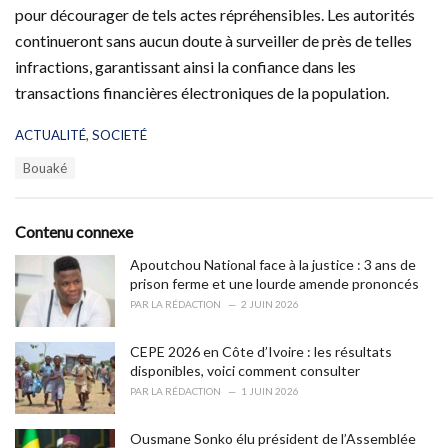
pour décourager de tels actes répréhensibles. Les autorités
continueront sans aucun doute à surveiller de près de telles
infractions, garantissant ainsi la confiance dans les
transactions financières électroniques de la population.
C
ACTUALITÉ
,
SOCIETÉ
a
T
Bouaké
t
a
e
g
g
s
o
Contenu connexe
:
r
i
Apoutchou National face à la justice : 3 ans de
e
prison ferme et une lourde amende prononcés
s
PAR
LA RÉDACTION
2 JUIN 2026
:
CEPE 2026 en Côte d’Ivoire : les résultats
disponibles, voici comment consulter
PAR
LA RÉDACTION
1 JUIN 2026
Ousmane Sonko élu président de l’Assemblée