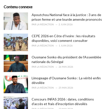
t
e
Contenu connexe
g
o
Apoutchou National face à la justice : 3 ans de
r
prison ferme et une lourde amende prononcés
i
PAR
LA RÉDACTION
2 JUIN 2026
e
s
CEPE 2026 en Côte d’Ivoire : les résultats
:
disponibles, voici comment consulter
PAR
LA RÉDACTION
1 JUIN 2026
Ousmane Sonko élu président de l’Assemblée
nationale du Sénégal
PAR
LA RÉDACTION
26 MAI 2026
Limogeage d’Ousmane Sonko : La vérité enfin
dévoilée
PAR
LA RÉDACTION
25 MAI 2026
Concours INFAS 2026 : dates, conditions
d’accès et frais d’inscription dévoilés
PAR
LA RÉDACTION
23 MAI 2026