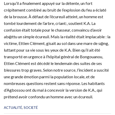
Lorsqu’il a finalement appuyé sur la détente, un fort
crépitement combiné au bruit de l’explosion du feu a éclaté
de la brousse. À défaut de l’écureuil atteint, un homme est
tombé lourdement de l’arbre, criant:, soutient K.A. La
confusion était totale pour le chasseur, convaincu d’avoir
ab@ttu un simple écureuil. Mais la réalité était implacable : la
victime, Ettien Clément, gisait au sol dans une mare de s@ng,
luttant pour sa vie sous les yeux de K.A. Bien qu’il ait été
transporté en urgence à l’hôpital général de Bongouanou,
Ettien Clément est décédé le lendemain des suites de ses
blessures trop graves. Selon notre source, l’incident a suscité
une grande émotion parmi la population locale, et de
nombreuses questions restent sans réponse. Les habitants
d’Agbossou ont du mal à concevoir la version de K.A., qui
prétend avoir confondu un homme avec un écureuil.
C
ACTUALITÉ
,
SOCIETÉ
a