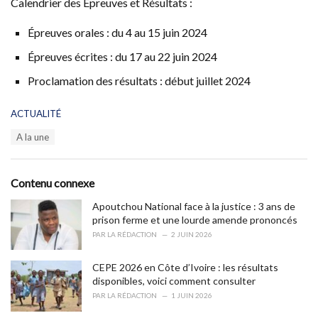
Calendrier des Épreuves et Résultats :
Épreuves orales : du 4 au 15 juin 2024
Épreuves écrites : du 17 au 22 juin 2024
Proclamation des résultats : début juillet 2024
C
ACTUALITÉ
a
T
A la une
t
a
e
g
g
s
o
Contenu connexe
:
r
i
Apoutchou National face à la justice : 3 ans de
e
prison ferme et une lourde amende prononcés
s
PAR
LA RÉDACTION
2 JUIN 2026
:
CEPE 2026 en Côte d’Ivoire : les résultats
disponibles, voici comment consulter
PAR
LA RÉDACTION
1 JUIN 2026