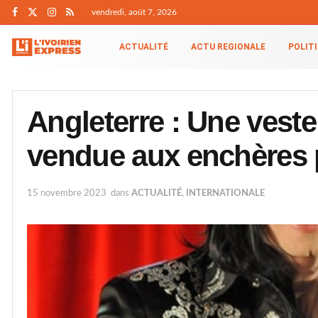
vendredi, août 7, 2026
ACTUALITÉ
ACTU REGIONALE
POLIT
Angleterre : Une vest
vendue aux enchères 
15 novembre 2023
dans
ACTUALITÉ
,
INTERNATIONALE