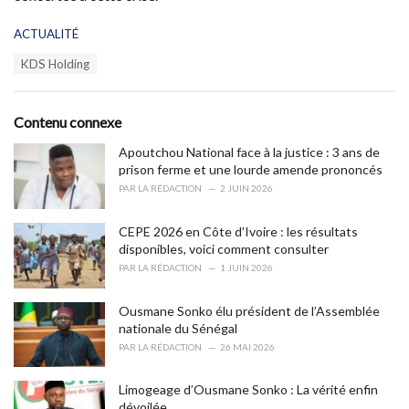
C
ACTUALITÉ
a
T
KDS Holding
t
a
e
g
g
s
o
Contenu connexe
:
r
i
Apoutchou National face à la justice : 3 ans de
e
prison ferme et une lourde amende prononcés
s
PAR
LA RÉDACTION
2 JUIN 2026
:
CEPE 2026 en Côte d’Ivoire : les résultats
disponibles, voici comment consulter
PAR
LA RÉDACTION
1 JUIN 2026
Ousmane Sonko élu président de l’Assemblée
nationale du Sénégal
PAR
LA RÉDACTION
26 MAI 2026
Limogeage d’Ousmane Sonko : La vérité enfin
dévoilée