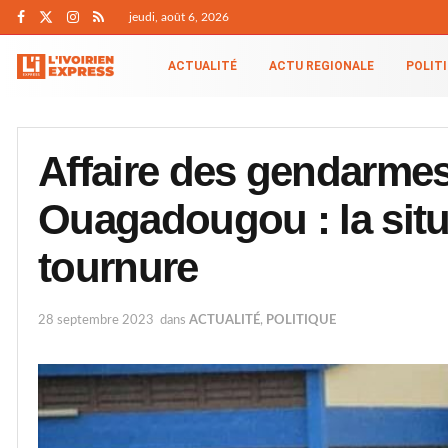
jeudi, août 6, 2026
ACTUALITÉ
ACTU REGIONALE
POLIT
Affaire des gendarmes
Ouagadougou : la situ
tournure
28 septembre 2023
dans
ACTUALITÉ
,
POLITIQUE