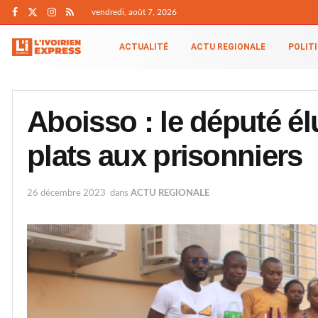
vendredi, août 7, 2026
ACTUALITÉ
ACTU REGIONALE
POLIT
Aboisso : le député él
plats aux prisonniers
26 décembre 2023
dans
ACTU REGIONALE