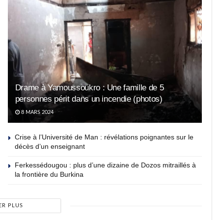
Drame à Yamoussoukro : Une famille de 5
personnes périt dans un incendie (photos)
8 MARS 2024
Crise à l’Université de Man : révélations poignantes sur le
décès d’un enseignant
Ferkessédougou : plus d’une dizaine de Dozos mitraillés à
la frontière du Burkina
ER PLUS