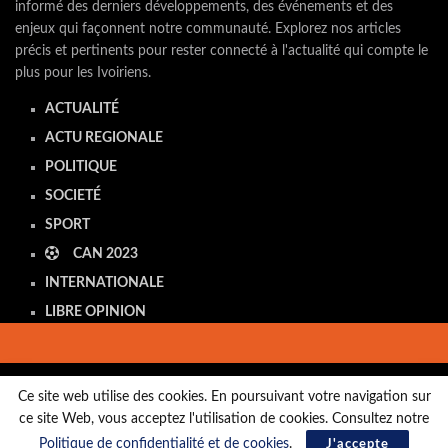
informé des derniers développements, des événements et des
enjeux qui façonnent notre communauté. Explorez nos articles
précis et pertinents pour rester connecté à l'actualité qui compte le
plus pour les Ivoiriens.
ACTUALITÉ
ACTU REGIONALE
POLITIQUE
SOCIETÉ
SPORT
CAN 2023
INTERNATIONALE
LIBRE OPINION
Ce site web utilise des cookies. En poursuivant votre navigation sur
ce site Web, vous acceptez l'utilisation de cookies. Consultez notre
Copyright © LivoirienExpress 2023. tous droits réservés
Politique de confidentialité et de cookies
.
J'accepte