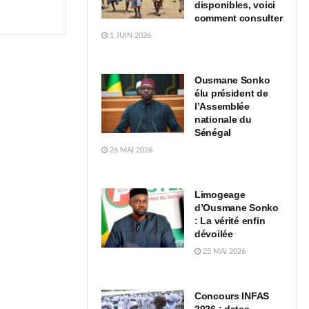
disponibles, voici
comment consulter
1 JUIN 2026
Ousmane Sonko
élu président de
l’Assemblée
nationale du
Sénégal
26 MAI 2026
Limogeage
d’Ousmane Sonko
: La vérité enfin
dévoilée
25 MAI 2026
Concours INFAS