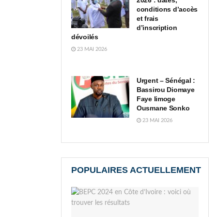
2026 : dates,
conditions d’accès
et frais
d’inscription
dévoilés
23 MAI 2026
Urgent – Sénégal :
Bassirou Diomaye
Faye limoge
Ousmane Sonko
23 MAI 2026
POPULAIRES ACTUELLEMENT