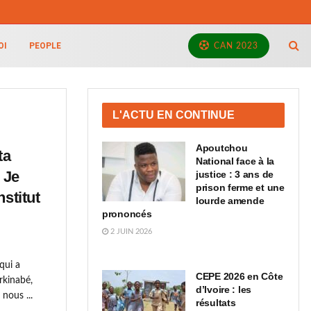
OI
PEOPLE
CAN 2023
L'ACTU EN CONTINUE
Apoutchou
ta
National face à la
 Je
justice : 3 ans de
prison ferme et une
nstitut
lourde amende
prononcés
2 JUIN 2026
qui a
CEPE 2026 en Côte
kinabé,
d’Ivoire : les
nous ...
résultats