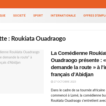
IQUE
SOCIETÉ
SPORT
INTERNATIONALE
OFFRES D’EMPL
tte :
Roukiata Ouadraogo
La Comédienne Roukia
Ouadraogo présente : «
demande la route » à l’i
français d’Abidjan
27 OCTOBRE 2023
Dans le cadre de sa tournée africaine 
commencé à Lomé, la comédienne bur
Roukiata Ouadraogo s'entretient avec 