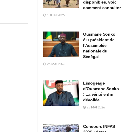
disponibles, voici
comment consulter
1 JUIN 2026
Ousmane Sonko
élu président de
l’Assemblée
nationale du
Sénégal
26 MAI 2026
Limogeage
d’Ousmane Sonko
: La vérité enfin
dévoilée
25 MAI 2026
Concours INFAS