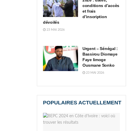
2026 : dates,
conditions d’accès
et frais
d’inscription
dévoilés
23 MAI 2026
Urgent – Sénégal :
Bassirou Diomaye
Faye limoge
Ousmane Sonko
23 MAI 2026
POPULAIRES ACTUELLEMENT