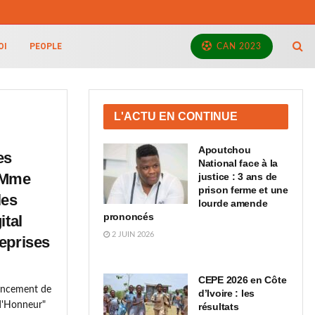
OI
PEOPLE
CAN 2023
L'ACTU EN CONTINUE
Apoutchou
es
National face à la
 Mme
justice : 3 ans de
prison ferme et une
les
lourde amende
prononcés
ital
2 JUIN 2026
eprises
CEPE 2026 en Côte
ancement de
d’Ivoire : les
 d'Honneur"
résultats