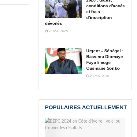
2026 : dates,
conditions d’accès
et frais
d’inscription
dévoilés
23 MAI 2026
Urgent – Sénégal :
Bassirou Diomaye
Faye limoge
Ousmane Sonko
23 MAI 2026
POPULAIRES ACTUELLEMENT