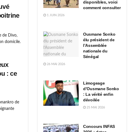
disponibles, voici
ouvé
comment consulter
oitrine
1 JUIN 2026
Ousmane Sonko
e de Divo,
élu président de
on domicile.
l’Assemblée
nationale du
Sénégal
eux
26 MAI 2026
u : ce
Limogeage
d’Ousmane Sonko
: La vérité enfin
dévoilée
Konankro de
25 MAI 2026
oignante
Concours INFAS