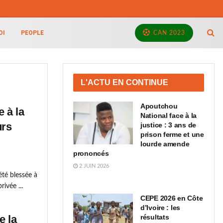
OI
PEOPLE
CAN 2023
L'ACTU EN CONTINUE
Apoutchou
 à la
National face à la
urs
justice : 3 ans de
prison ferme et une
lourde amende
prononcés
2 JUIN 2026
été blessée à
ivée ...
CEPE 2026 en Côte
d’Ivoire : les
e la
résultats