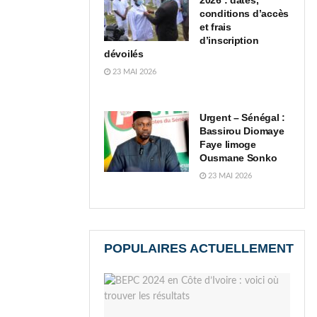
2026 : dates,
conditions d’accès
et frais
d’inscription
dévoilés
23 MAI 2026
Urgent – Sénégal :
Bassirou Diomaye
Faye limoge
Ousmane Sonko
23 MAI 2026
POPULAIRES ACTUELLEMENT