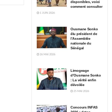
disponibles, voici
comment consulter
1 JUIN 2026
Ousmane Sonko
élu président de
l’Assemblée
nationale du
Sénégal
26 MAI 2026
Limogeage
d’Ousmane Sonko
: La vérité enfin
dévoilée
25 MAI 2026
Concours INFAS