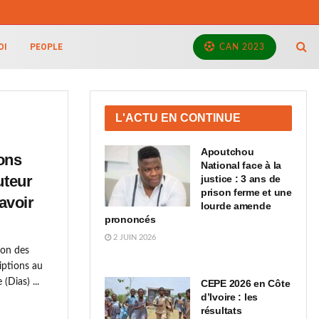
OI
PEOPLE
CAN 2023
L'ACTU EN CONTINUE
Apoutchou
ions
National face à la
uteur
justice : 3 ans de
prison ferme et une
savoir
lourde amende
prononcés
2 JUIN 2026
tion des
iptions au
(Dias) ...
CEPE 2026 en Côte
d’Ivoire : les
résultats