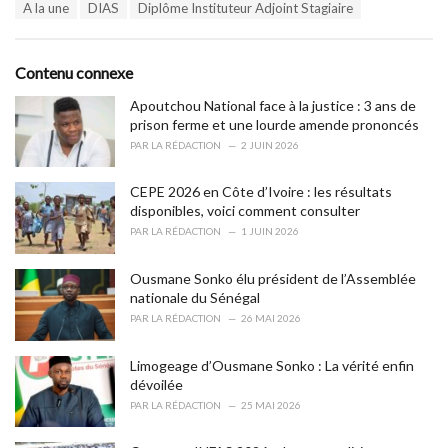
T
A la une
DIAS
Diplôme Instituteur Adjoint Stagiaire
t
a
e
g
g
s
o
Contenu connexe
:
r
i
Apoutchou National face à la justice : 3 ans de
e
prison ferme et une lourde amende prononcés
s
PAR
LA RÉDACTION
2 JUIN 2026
:
CEPE 2026 en Côte d’Ivoire : les résultats
disponibles, voici comment consulter
PAR
LA RÉDACTION
1 JUIN 2026
Ousmane Sonko élu président de l’Assemblée
nationale du Sénégal
PAR
LA RÉDACTION
26 MAI 2026
Limogeage d’Ousmane Sonko : La vérité enfin
dévoilée
PAR
LA RÉDACTION
25 MAI 2026