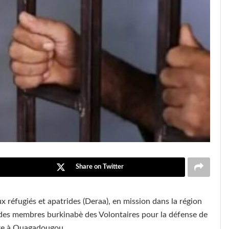
Share on Twitter
ux réfugiés et apatrides (Deraa), en mission dans la région
 des membres burkinabè des Volontaires pour la défense de
tère à Ouagadougou.