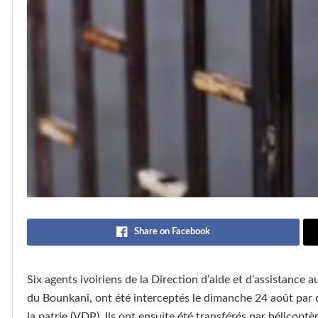
Share on Facebook
Six agents ivoiriens de la Direction d’aide et d’assistance a
du Bounkani, ont été interceptés le dimanche 24 août par
la patrie (VDP). Ils ont ensuite été transférés par hélicop