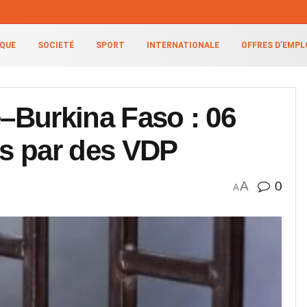
IQUE
SOCIETÉ
SPORT
INTERNATIONALE
OFFRES D’EMPL
e–Burkina Faso : 06
és par des VDP
A
0
A