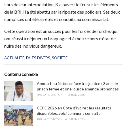
Lors de leur interpellation, K a ouvert le feu sur les éléments
de la BRI. Il a été abattu par la riposte des policiers. Ses deux
complices ont été arrêtés et conduits au commissariat.
Cette opération est un succès pour les forces de l’ordre, qui
ont réussi à déjouer un braquage et à mettre hors d’état de
nuire des individus dangereux.
C
ACTUALITÉ
,
FAITS DIVERS
,
SOCIETÉ
a
t
e
Contenu connexe
g
o
Apoutchou National face à la justice : 3 ans de
r
prison ferme et une lourde amende prononcés
i
PAR
LA RÉDACTION
2 JUIN 2026
e
s
CEPE 2026 en Côte d’Ivoire : les résultats
:
disponibles, voici comment consulter
PAR
LA RÉDACTION
1 JUIN 2026