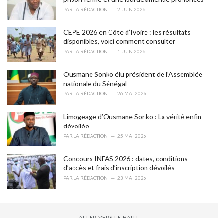
s
PAR
LA RÉDACTION
2 JUIN 2026
:
CEPE 2026 en Côte d’Ivoire : les résultats
disponibles, voici comment consulter
PAR
LA RÉDACTION
1 JUIN 2026
Ousmane Sonko élu président de l’Assemblée
nationale du Sénégal
PAR
LA RÉDACTION
26 MAI 2026
Limogeage d’Ousmane Sonko : La vérité enfin
dévoilée
PAR
LA RÉDACTION
25 MAI 2026
Concours INFAS 2026 : dates, conditions
d’accès et frais d’inscription dévoilés
PAR
LA RÉDACTION
23 MAI 2026
ALLER VERS LE HAUT