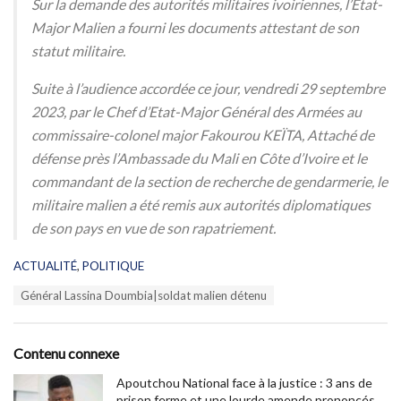
Sur la demande des autorités militaires ivoiriennes, l’Etat-
Major Malien a fourni les documents attestant de son
statut militaire.
Suite à l’audience accordée ce jour, vendredi 29 septembre
2023, par le Chef d’Etat-Major Général des Armées au
commissaire-colonel major Fakourou KEÏTA, Attaché de
défense près l’Ambassade du Mali en Côte d’Ivoire et le
commandant de la section de recherche de gendarmerie, le
militaire malien a été remis aux autorités diplomatiques
de son pays en vue de son rapatriement.
C
ACTUALITÉ
,
POLITIQUE
a
T
Général Lassina Doumbia|soldat malien détenu
t
a
e
g
g
s
o
Contenu connexe
:
r
i
Apoutchou National face à la justice : 3 ans de
e
prison ferme et une lourde amende prononcés