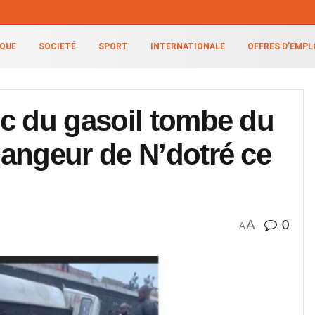
IQUE
SOCIETÉ
SPORT
INTERNATIONALE
OFFRES D’EMPL
c du gasoil tombe du
angeur de N’dotré ce
A
0
A