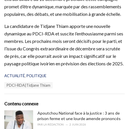
promet d’être dynamique, marquée par des rassemblements
populaires, des débats, et une mobilisation à grande échelle.
La candidature de Tidjane Thiam apporte une nouvelle
dynamique au PDCI-RDA et suscite l’enthousiasme parmi ses
membres. Les prochains mois seront décisifs pour le parti, et
l’issue du Congrès extraordinaire de décembre sera scrutée
de près, car elle pourrait avoir un impact significatif sur le
paysage politique ivoirien en prévision des élections de 2025.
C
ACTUALITÉ
,
POLITIQUE
a
T
PDCI-RDA|Tidjane Thiam
t
a
e
g
g
s
o
Contenu connexe
:
r
i
Apoutchou National face à la justice : 3 ans de
e
prison ferme et une lourde amende prononcés
s
PAR
LA RÉDACTION
2 JUIN 2026
: