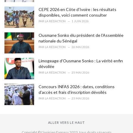
CEPE 2026 en Côte d’Ivoire : les résultats
disponibles, voici comment consulter
PAR
LA RÉDACTION
1 JUIN 2026
Ousmane Sonko élu président de l’Assemblée
nationale du Sénégal
PAR
LA RÉDACTION
26 MAI 2026
Limogeage d’Ousmane Sonko : La vérité enfin
dévoilée
PAR
LA RÉDACTION
25 MAI 2026
Concours INFAS 2026 : dates, conditions
d’accès et frais d’inscription dévoilés
PAR
LA RÉDACTION
23 MAI 2026
ALLER VERS LE HAUT
Copyright © L'ivoirien Express 2023. tous droits réservés