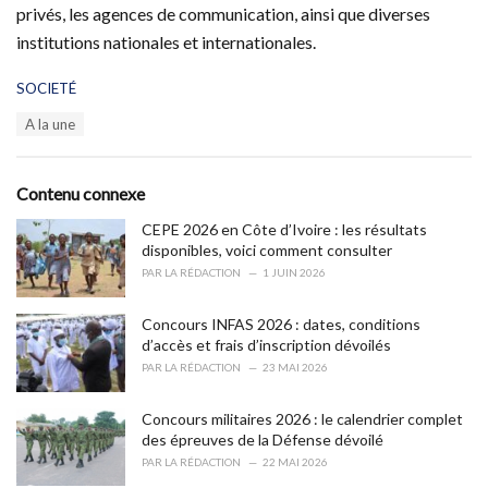
privés, les agences de communication, ainsi que diverses
institutions nationales et internationales.
C
SOCIETÉ
a
T
A la une
t
a
e
g
g
s
o
Contenu connexe
:
r
i
CEPE 2026 en Côte d’Ivoire : les résultats
e
disponibles, voici comment consulter
s
PAR
LA RÉDACTION
1 JUIN 2026
:
Concours INFAS 2026 : dates, conditions
d’accès et frais d’inscription dévoilés
PAR
LA RÉDACTION
23 MAI 2026
Concours militaires 2026 : le calendrier complet
des épreuves de la Défense dévoilé
PAR
LA RÉDACTION
22 MAI 2026