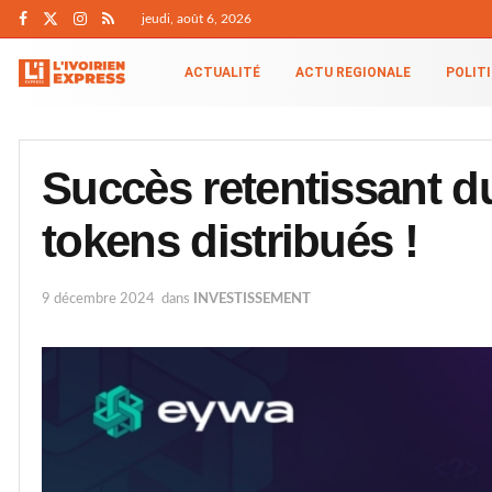
jeudi, août 6, 2026
ACTUALITÉ
ACTU REGIONALE
POLIT
Succès retentissant 
tokens distribués !
9 décembre 2024
dans
INVESTISSEMENT