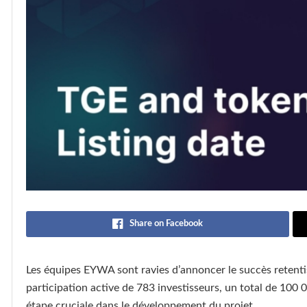
Share on Facebook
Les équipes EYWA sont ravies d’annoncer le succès retenti
participation active de 783 investisseurs, un total de 100
étape cruciale dans le développement du projet.