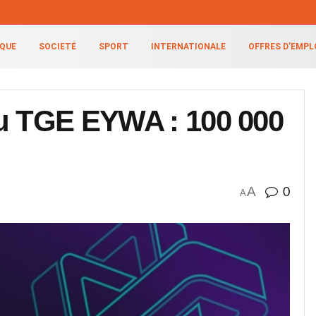
IQUE
SOCIETÉ
SPORT
INTERNATIONALE
OFFRES D’EMPL
du TGE EYWA : 100 000
A
0
A