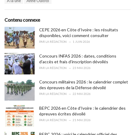
A la une
Anne Ouloto
t
a
e
g
g
s
o
Contenu connexe
:
r
i
CEPE 2026 en Côte d’Ivoire : les résultats
e
disponibles, voici comment consulter
s
PAR
LA RÉDACTION
1 JUIN 2026
:
Concours INFAS 2026 : dates, conditions
d’accès et frais d’inscription dévoilés
PAR
LA RÉDACTION
23 MAI 2026
Concours militaires 2026 : le calendrier complet
des épreuves de la Défense dévoilé
PAR
LA RÉDACTION
22 MAI 2026
BEPC 2026 en Côte d’Ivoire : le calendrier des
épreuves écrites dévoilé
PAR
LA RÉDACTION
21 MAI 2026
BEPC 2026 : voici le calendrier officiel des