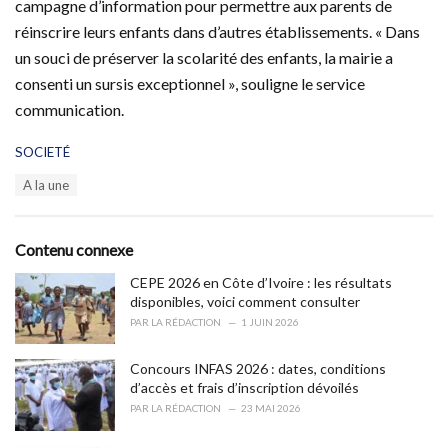
campagne d’information pour permettre aux parents de
réinscrire leurs enfants dans d’autres établissements. « Dans
un souci de préserver la scolarité des enfants, la mairie a
consenti un sursis exceptionnel », souligne le service
communication.
C
SOCIETÉ
a
T
A la une
t
a
e
g
g
s
o
Contenu connexe
:
r
i
CEPE 2026 en Côte d’Ivoire : les résultats
e
disponibles, voici comment consulter
s
PAR
LA RÉDACTION
1 JUIN 2026
:
Concours INFAS 2026 : dates, conditions
d’accès et frais d’inscription dévoilés
PAR
LA RÉDACTION
23 MAI 2026