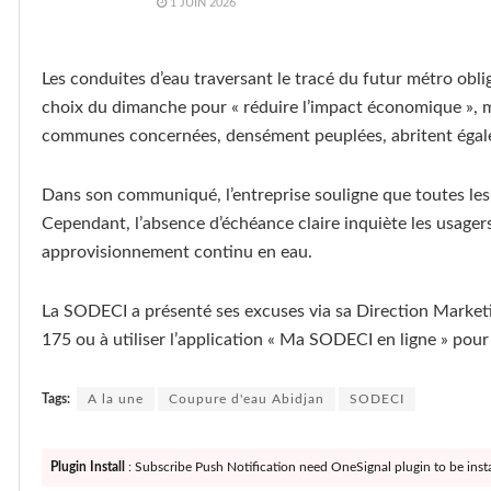
1 JUIN 2026
Les conduites d’eau traversant le tracé du futur métro obli
choix du dimanche pour « réduire l’impact économique », m
communes concernées, densément peuplées, abritent égalem
Dans son communiqué, l’entreprise souligne que toutes les 
Cependant, l’absence d’échéance claire inquiète les usage
approvisionnement continu en eau.
La SODECI a présenté ses excuses via sa Direction Marketin
175 ou à utiliser l’application « Ma SODECI en ligne » pour
Tags:
A la une
Coupure d'eau Abidjan
SODECI
Plugin Install
: Subscribe Push Notification need OneSignal plugin to be insta