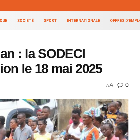
IQUE
SOCIETÉ
SPORT
INTERNATIONALE
OFFRES D’EMPL
an : la SODECI
ion le 18 mai 2025
A
0
A