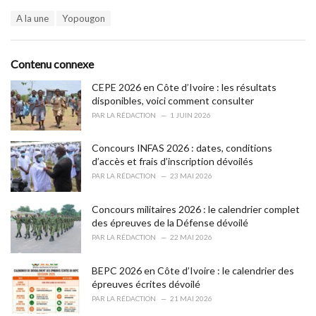
a
T
A la une
Yopougon
t
a
e
g
g
s
o
Contenu connexe
:
r
i
CEPE 2026 en Côte d’Ivoire : les résultats
e
disponibles, voici comment consulter
s
PAR
LA RÉDACTION
1 JUIN 2026
:
Concours INFAS 2026 : dates, conditions
d’accès et frais d’inscription dévoilés
PAR
LA RÉDACTION
23 MAI 2026
Concours militaires 2026 : le calendrier complet
des épreuves de la Défense dévoilé
PAR
LA RÉDACTION
22 MAI 2026
BEPC 2026 en Côte d’Ivoire : le calendrier des
épreuves écrites dévoilé
PAR
LA RÉDACTION
21 MAI 2026