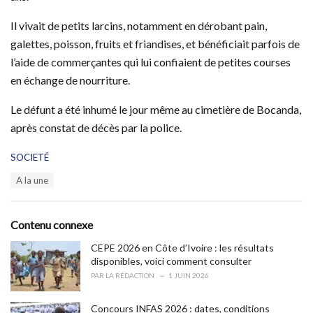
Il vivait de petits larcins, notamment en dérobant pain,
galettes, poisson, fruits et friandises, et bénéficiait parfois de
l’aide de commerçantes qui lui confiaient de petites courses
en échange de nourriture.
Le défunt a été inhumé le jour même au cimetière de Bocanda,
après constat de décès par la police.
C
SOCIETÉ
a
T
A la une
t
a
e
g
g
s
o
Contenu connexe
:
r
i
CEPE 2026 en Côte d’Ivoire : les résultats
e
disponibles, voici comment consulter
s
PAR
LA RÉDACTION
1 JUIN 2026
:
Concours INFAS 2026 : dates, conditions