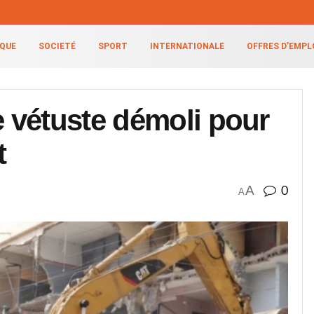
IQUE
SOCIETÉ
SPORT
INTERNATIONALE
OFFRES D’EMPL
 vétuste démoli pour
t
A
0
A