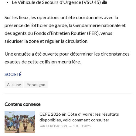
Le Véhicule de Secours d’Urgence (VSU 45) 🚑
Sur les lieux, les opérations ont été coordonnées avec la
présence de l’officier de garde, la Gendarmerie nationale et
des agents du Fonds d’Entretien Routier (FER), venus
sécuriser la zone et réguler la circulation.
Une enquête a été ouverte pour déterminer les circonstances
exactes de cette collision meurtrière.
C
SOCIETÉ
a
T
A la une
Yopougon
t
a
e
g
g
s
o
Contenu connexe
:
r
i
CEPE 2026 en Côte d’Ivoire : les résultats
e
disponibles, voici comment consulter
s
PAR
LA RÉDACTION
1 JUIN 2026
: