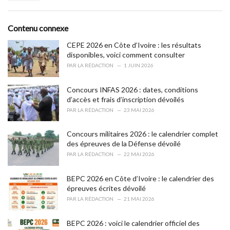
a
e
g
g
s
o
Contenu connexe
:
r
i
CEPE 2026 en Côte d’Ivoire : les résultats
e
disponibles, voici comment consulter
s
PAR
LA RÉDACTION
1 JUIN 2026
:
Concours INFAS 2026 : dates, conditions
d’accès et frais d’inscription dévoilés
PAR
LA RÉDACTION
23 MAI 2026
Concours militaires 2026 : le calendrier complet
des épreuves de la Défense dévoilé
PAR
LA RÉDACTION
22 MAI 2026
BEPC 2026 en Côte d’Ivoire : le calendrier des
épreuves écrites dévoilé
PAR
LA RÉDACTION
21 MAI 2026
BEPC 2026 : voici le calendrier officiel des