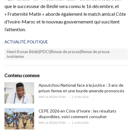
que le successeur de Bédié sera connu le 16 décembre, et
« Fraternité Matin » aborde également le match amical Côte
d’Ivoire-Maroc et le nouveau gouvernement qui suscitent
l’attention.
C
ACTUALITÉ
,
POLITIQUE
a
T
Henri Konan Bédié|PDCI|Revue de presse|Revue de presse
t
a
ivoirienne
e
g
g
s
o
:
r
Contenu connexe
i
e
Apoutchou National face à la justice : 3 ans de
s
prison ferme et une lourde amende prononcés
:
PAR
LA RÉDACTION
2 JUIN 2026
CEPE 2026 en Côte d’Ivoire : les résultats
disponibles, voici comment consulter
PAR
LA RÉDACTION
1 JUIN 2026