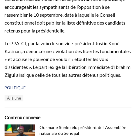
encourageait les sympathisants de l’opposition à se
rassembler le 10 septembre, date à laquelle le Conseil
constitutionnel doit publier la liste définitive des candidats
retenus pour la présidentielle.
Le PPA-CI, par la voix de son vice-président Justin Koné
Katinan, a dénoncé une « violation des libertés fondamentales
» et accusé le pouvoir de vouloir « étouffer les voix
dissidentes ». Le parti exige la libération immédiate d’Ibrahim
Zigui ainsi que celle de tous les autres détenus politiques.
C
POLITIQUE
a
T
A la une
t
a
e
g
g
s
o
Contenu connexe
:
r
i
Ousmane Sonko élu président de l’Assemblée
e
nationale du Sénégal