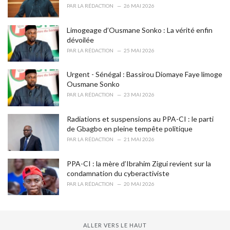
s
PAR
LA RÉDACTION
26 MAI 2026
:
Limogeage d’Ousmane Sonko : La vérité enfin
dévoilée
PAR
LA RÉDACTION
25 MAI 2026
Urgent - Sénégal : Bassirou Diomaye Faye limoge
Ousmane Sonko
PAR
LA RÉDACTION
23 MAI 2026
Radiations et suspensions au PPA-CI : le parti
de Gbagbo en pleine tempête politique
PAR
LA RÉDACTION
21 MAI 2026
PPA-CI : la mère d’Ibrahim Zigui revient sur la
condamnation du cyberactiviste
PAR
LA RÉDACTION
20 MAI 2026
ALLER VERS LE HAUT