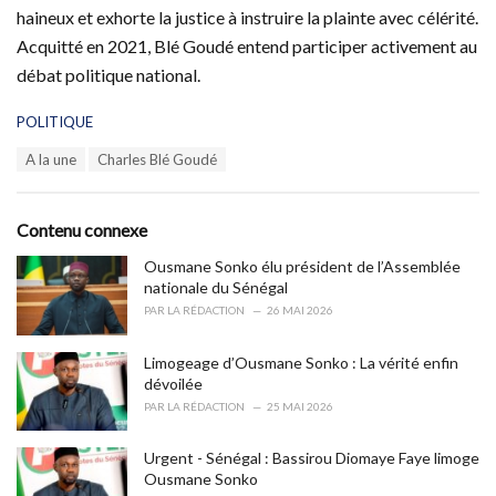
haineux et exhorte la justice à instruire la plainte avec célérité.
Acquitté en 2021, Blé Goudé entend participer activement au
débat politique national.
C
POLITIQUE
a
T
A la une
Charles Blé Goudé
t
a
e
g
g
s
o
Contenu connexe
:
r
i
Ousmane Sonko élu président de l’Assemblée
e
nationale du Sénégal
s
PAR
LA RÉDACTION
26 MAI 2026
:
Limogeage d’Ousmane Sonko : La vérité enfin
dévoilée
PAR
LA RÉDACTION
25 MAI 2026
Urgent - Sénégal : Bassirou Diomaye Faye limoge
Ousmane Sonko