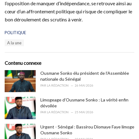
l’opposition de manquer d’indépendance, se retrouve ainsi au
cœur d’un affrontement politique qui risque de compliquer le
bon déroulement des scrutins à venir.
C
POLITIQUE
a
T
A la une
t
a
e
g
g
s
o
Contenu connexe
:
r
i
Ousmane Sonko élu président de l’Assemblée
e
nationale du Sénégal
s
PAR
LA RÉDACTION
26 MAI 2026
:
Limogeage d’Ousmane Sonko : La vérité enfin
dévoilée
PAR
LA RÉDACTION
25 MAI 2026
Urgent - Sénégal : Bassirou Diomaye Faye limoge
Ousmane Sonko
PAR
LA RÉDACTION
23 MAI 2026