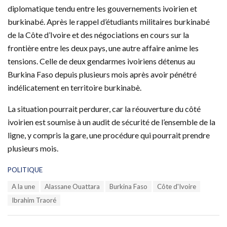
diplomatique tendu entre les gouvernements ivoirien et
burkinabé. Après le rappel d’étudiants militaires burkinabé
de la Côte d’Ivoire et des négociations en cours sur la
frontière entre les deux pays, une autre affaire anime les
tensions. Celle de deux gendarmes ivoiriens détenus au
Burkina Faso depuis plusieurs mois après avoir pénétré
indélicatement en territoire burkinabè.
La situation pourrait perdurer, car la réouverture du côté
ivoirien est soumise à un audit de sécurité de l’ensemble de la
ligne, y compris la gare, une procédure qui pourrait prendre
plusieurs mois.
C
POLITIQUE
a
T
A la une
Alassane Ouattara
Burkina Faso
Côte d'Ivoire
t
a
e
Ibrahim Traoré
g
g
s
o
:
r