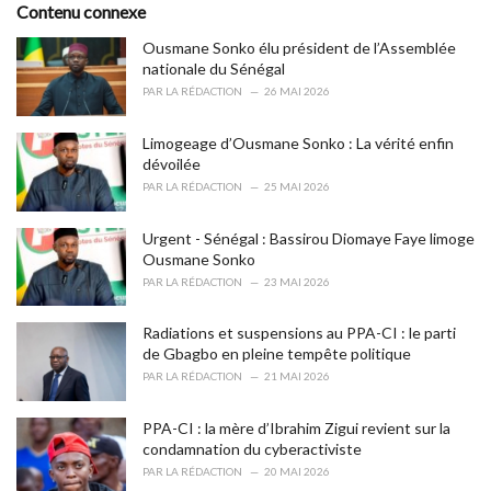
Contenu connexe
i
e
Ousmane Sonko élu président de l’Assemblée
s
nationale du Sénégal
:
PAR
LA RÉDACTION
26 MAI 2026
Limogeage d’Ousmane Sonko : La vérité enfin
dévoilée
PAR
LA RÉDACTION
25 MAI 2026
Urgent - Sénégal : Bassirou Diomaye Faye limoge
Ousmane Sonko
PAR
LA RÉDACTION
23 MAI 2026
Radiations et suspensions au PPA-CI : le parti
de Gbagbo en pleine tempête politique
PAR
LA RÉDACTION
21 MAI 2026
PPA-CI : la mère d’Ibrahim Zigui revient sur la
condamnation du cyberactiviste
PAR
LA RÉDACTION
20 MAI 2026