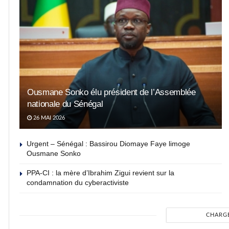
Ousmane Sonko élu président de l’Assemblée
nationale du Sénégal
26 MAI 2026
Urgent – Sénégal : Bassirou Diomaye Faye limoge
Ousmane Sonko
PPA-CI : la mère d’Ibrahim Zigui revient sur la
condamnation du cyberactiviste
CHARG