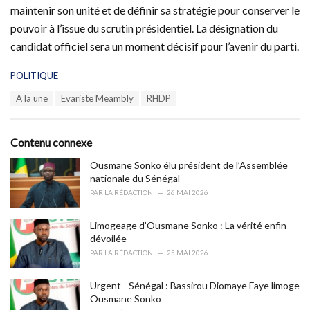
maintenir son unité et de définir sa stratégie pour conserver le
pouvoir à l’issue du scrutin présidentiel. La désignation du
candidat officiel sera un moment décisif pour l’avenir du parti.
C
POLITIQUE
a
T
A la une
Evariste Meambly
RHDP
t
a
e
g
g
s
o
Contenu connexe
:
r
i
Ousmane Sonko élu président de l’Assemblée
e
nationale du Sénégal
s
PAR
LA RÉDACTION
26 MAI 2026
:
Limogeage d’Ousmane Sonko : La vérité enfin
dévoilée
PAR
LA RÉDACTION
25 MAI 2026
Urgent - Sénégal : Bassirou Diomaye Faye limoge
Ousmane Sonko