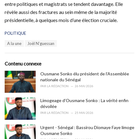
entre politiques et magistrats se tendent davantage. Elle
révèle aussi des fractures au sein même de la majorité
présidentielle, à quelques mois d’une élection cruciale.
C
POLITIQUE
a
T
A la une
Joël N’guessan
t
a
e
g
g
s
o
Contenu connexe
:
r
i
Ousmane Sonko élu président de l’Assemblée
e
nationale du Sénégal
s
PAR
LA RÉDACTION
26 MAI 2026
:
Limogeage d’Ousmane Sonko : La vérité enfin
dévoilée
PAR
LA RÉDACTION
25 MAI 2026
Urgent - Sénégal : Bassirou Diomaye Faye limoge
Ousmane Sonko