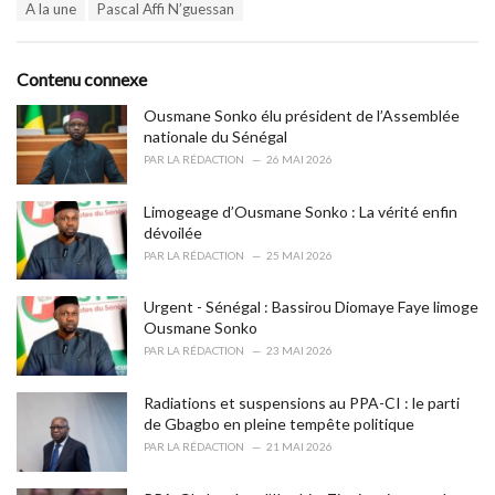
T
A la une
Pascal Affi N’guessan
t
a
e
g
g
s
o
Contenu connexe
:
r
i
Ousmane Sonko élu président de l’Assemblée
e
nationale du Sénégal
s
PAR
LA RÉDACTION
26 MAI 2026
:
Limogeage d’Ousmane Sonko : La vérité enfin
dévoilée
PAR
LA RÉDACTION
25 MAI 2026
Urgent - Sénégal : Bassirou Diomaye Faye limoge
Ousmane Sonko
PAR
LA RÉDACTION
23 MAI 2026
Radiations et suspensions au PPA-CI : le parti
de Gbagbo en pleine tempête politique
PAR
LA RÉDACTION
21 MAI 2026