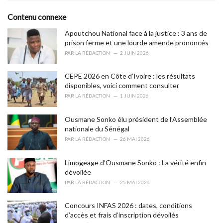
t
e
Contenu connexe
g
o
Apoutchou National face à la justice : 3 ans de
r
prison ferme et une lourde amende prononcés
i
PAR
LA RÉDACTION
2 JUIN 2026
e
s
CEPE 2026 en Côte d’Ivoire : les résultats
:
disponibles, voici comment consulter
PAR
LA RÉDACTION
1 JUIN 2026
Ousmane Sonko élu président de l’Assemblée
nationale du Sénégal
PAR
LA RÉDACTION
26 MAI 2026
Limogeage d’Ousmane Sonko : La vérité enfin
dévoilée
PAR
LA RÉDACTION
25 MAI 2026
Concours INFAS 2026 : dates, conditions
d’accès et frais d’inscription dévoilés