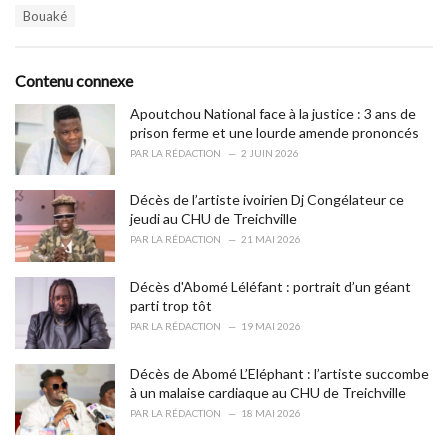
T
Bouaké
t
a
e
g
g
s
o
Contenu connexe
:
r
i
Apoutchou National face à la justice : 3 ans de
e
prison ferme et une lourde amende prononcés
s
PAR
LA RÉDACTION
2 JUIN 2026
:
Décès de l’artiste ivoirien Dj Congélateur ce
jeudi au CHU de Treichville
PAR
LA RÉDACTION
21 MAI 2026
Décès d'Abomé Léléfant : portrait d’un géant
parti trop tôt
PAR
LA RÉDACTION
19 MAI 2026
Décès de Abomé L’Eléphant : l’artiste succombe
à un malaise cardiaque au CHU de Treichville
PAR
LA RÉDACTION
18 MAI 2026