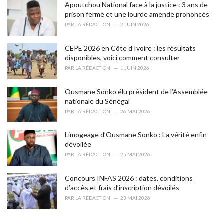
i
Apoutchou National face à la justice : 3 ans de
e
prison ferme et une lourde amende prononcés
s
PAR
LA RÉDACTION
2 JUIN 2026
:
CEPE 2026 en Côte d’Ivoire : les résultats
disponibles, voici comment consulter
PAR
LA RÉDACTION
1 JUIN 2026
Ousmane Sonko élu président de l’Assemblée
nationale du Sénégal
PAR
LA RÉDACTION
26 MAI 2026
Limogeage d’Ousmane Sonko : La vérité enfin
dévoilée
PAR
LA RÉDACTION
25 MAI 2026
Concours INFAS 2026 : dates, conditions
d’accès et frais d’inscription dévoilés
PAR
LA RÉDACTION
23 MAI 2026