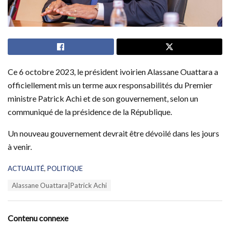
Ce 6 octobre 2023, le président ivoirien Alassane Ouattara a
officiellement mis un terme aux responsabilités du Premier
ministre Patrick Achi et de son gouvernement, selon un
communiqué de la présidence de la République.
Un nouveau gouvernement devrait être dévoilé dans les jours
à venir.
C
ACTUALITÉ
,
POLITIQUE
a
T
Alassane Ouattara|Patrick Achi
t
a
e
g
g
s
o
Contenu connexe
:
r