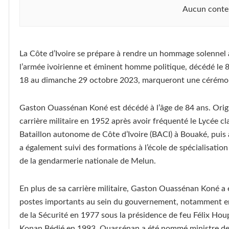
Aucun conte
La Côte d’Ivoire se prépare à rendre un hommage solennel
l’armée ivoirienne et éminent homme politique, décédé le 8
18 au dimanche 29 octobre 2023, marqueront une cérém
Gaston Ouassénan Koné est décédé à l’âge de 84 ans. Origin
carrière militaire en 1952 après avoir fréquenté le Lycée 
Bataillon autonome de Côte d’Ivoire (BACI) à Bouaké, puis à
a également suivi des formations à l’école de spécialisation 
de la gendarmerie nationale de Melun.
En plus de sa carrière militaire, Gaston Ouassénan Koné a ét
postes importants au sein du gouvernement, notamment en t
de la Sécurité en 1977 sous la présidence de feu Félix Hou
Konan Bédié en 1993, Ouassénan a été nommé ministre de 