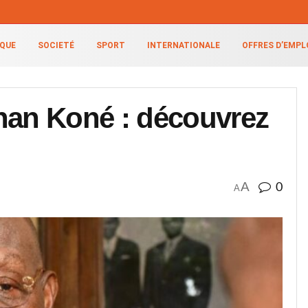
IQUE
SOCIETÉ
SPORT
INTERNATIONALE
OFFRES D’EMPL
an Koné : découvrez
A
0
A