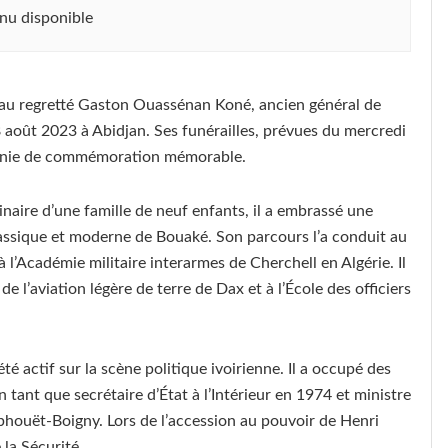
nu disponible
 au regretté Gaston Ouassénan Koné, ancien général de
 août 2023 à Abidjan. Ses funérailles, prévues du mercredi
onie de commémoration mémorable.
aire d’une famille de neuf enfants, il a embrassé une
classique et moderne de Bouaké. Son parcours l’a conduit au
 l’Académie militaire interarmes de Cherchell en Algérie. Il
de l’aviation légère de terre de Dax et à l’École des officiers
é actif sur la scène politique ivoirienne. Il a occupé des
ant que secrétaire d’État à l’Intérieur en 1974 et ministre
phouët-Boigny. Lors de l’accession au pouvoir de Henri
la Sécurité.