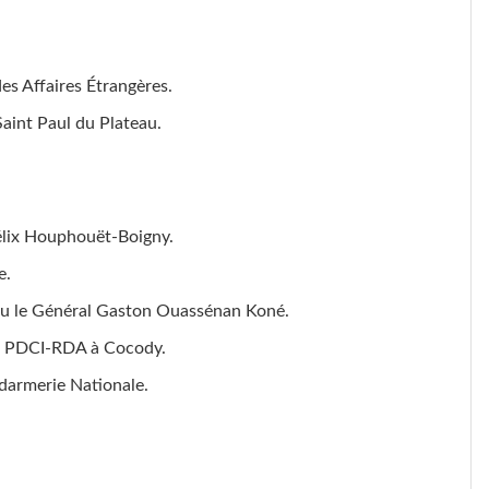
s Affaires Étrangères.
Saint Paul du Plateau.
élix Houphouët-Boigny.
e.
feu le Général Gaston Ouassénan Koné.
u PDCI-RDA à Cocody.
ndarmerie Nationale.