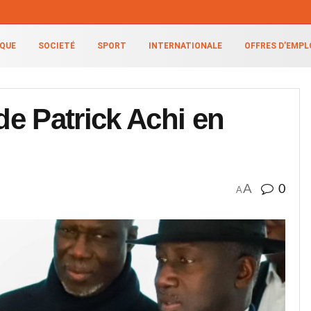
IQUE
SOCIETÉ
SPORT
INTERNATIONALE
OFFRES D’EMPL
e Patrick Achi en
A
0
A