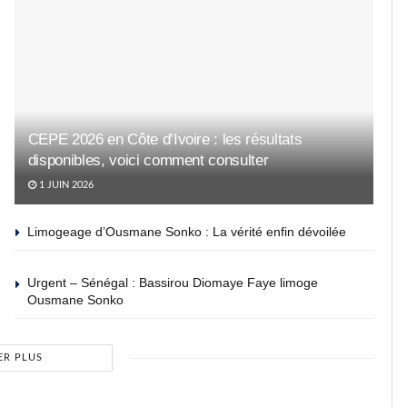
CEPE 2026 en Côte d’Ivoire : les résultats
disponibles, voici comment consulter
1 JUIN 2026
Limogeage d’Ousmane Sonko : La vérité enfin dévoilée
Urgent – Sénégal : Bassirou Diomaye Faye limoge
Ousmane Sonko
ER PLUS