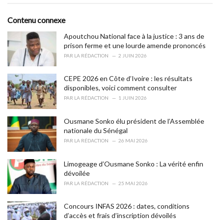
g
g
s
o
Contenu connexe
:
r
i
Apoutchou National face à la justice : 3 ans de
e
prison ferme et une lourde amende prononcés
s
PAR
LA RÉDACTION
2 JUIN 2026
:
CEPE 2026 en Côte d’Ivoire : les résultats
disponibles, voici comment consulter
PAR
LA RÉDACTION
1 JUIN 2026
Ousmane Sonko élu président de l’Assemblée
nationale du Sénégal
PAR
LA RÉDACTION
26 MAI 2026
Limogeage d’Ousmane Sonko : La vérité enfin
dévoilée
PAR
LA RÉDACTION
25 MAI 2026
Concours INFAS 2026 : dates, conditions
d’accès et frais d’inscription dévoilés