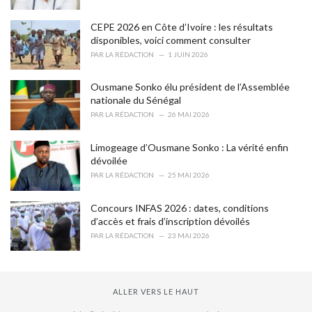
e
s
CEPE 2026 en Côte d’Ivoire : les résultats
:
disponibles, voici comment consulter
PAR
LA RÉDACTION
1 JUIN 2026
Ousmane Sonko élu président de l’Assemblée
nationale du Sénégal
PAR
LA RÉDACTION
26 MAI 2026
Limogeage d’Ousmane Sonko : La vérité enfin
dévoilée
PAR
LA RÉDACTION
25 MAI 2026
Concours INFAS 2026 : dates, conditions
d’accès et frais d’inscription dévoilés
PAR
LA RÉDACTION
23 MAI 2026
ALLER VERS LE HAUT